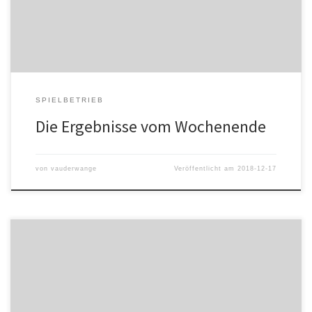
1 21:15
SPIELBETRIEB
Die Ergebnisse vom Wochenende
von
vauderwange
Veröffentlicht am
2018-12-17
Geschrieben von David Fritsch (www.handball-server.de) Handball-
Südbadenligist HC Hedos Elgersweier krönte am Wochenende
seine starke Vorrunde. Das Team von Trainer Simon Herrmann