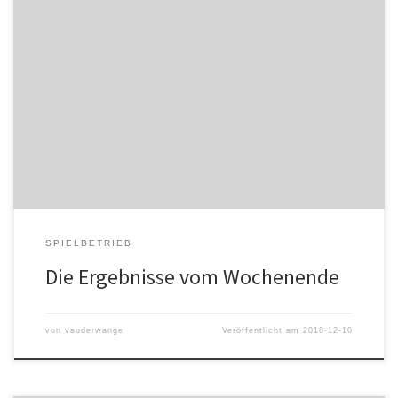
Otto-Kempf-Sporthalle Elgersweier Sa. 08.12.18, 15.00 Uhr B-
Mädels 1 – HSG Ortenau Süd 19:19 Sa. 08.12.18, 16.30 Uhr D-
Jungs 2 – SG Gutach/Wolfach 18:32 Sa. 08.12.18, 18.00 Uhr
Herren 2 – ETSV Offenburg 28:21 Sa. 08.12.18, 20.00 Uhr Herren
1 – BSV Sinzheim 21:19 Brumatthalle Ohlsbach Sa. 08.12.18, […]
SPIELBETRIEB
Die Ergebnisse vom Wochenende
von
vauderwange
Veröffentlicht am
2018-12-10