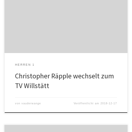
Geschrieben von Wendling/Plersch (www.handball-server.de)
Pünktlich zur Winterpause meldet der HC Hedos Elgersweier einen
Abgang zur Rückrunde. Christopher Räpple geht zum Drittligisten
TV Willstätt. Der Allrounder Christopher Räpple wird für den HC
Hedos Elgersweier das letzte Mal am Samstag in der Südbadenliga
beim Gastgeber HSG Freiburg, auflaufen. Der […]
HERREN 1
Christopher Räpple wechselt zum
TV Willstätt
von
vauderwange
Veröffentlicht am
2018-12-17