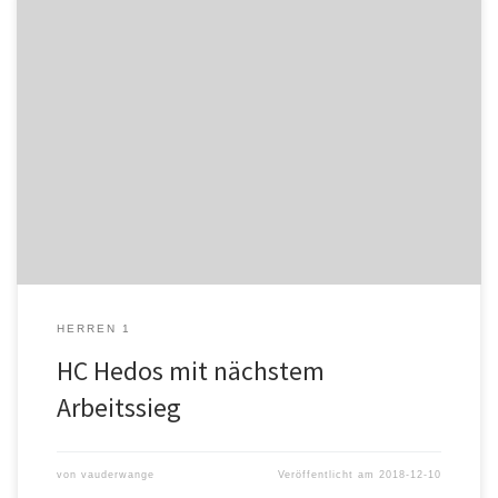
Geschrieben von David Fritsch (www.handball-server.de) Handball-
Südbadenligist HC Hedos Elgersweier konnte im letzten Heimspiel
im Kalenderjahr 2018, trotz angespannter Personalsituation,
nochmals einen hart erkämpften Sieg einfahren. Das Team von
Trainer Simon Herrmann schlug den BSV Phönix Sinzheim mit 21:19
(9:7) und fuhr somit den fünften Sieg aus den […]
HERREN 1
HC Hedos mit nächstem
Arbeitssieg
von
vauderwange
Veröffentlicht am
2018-12-10