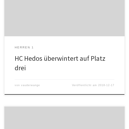
siegte am Samstag bei der HSG Freiburg hochverdient mit 30:27
(18:11) und fuhr somit den vierten Sieg in Folge ein. Unterstüzt von
den vielen mitgereisten Hedos-Anhängern […]
HERREN 1
HC Hedos überwintert auf Platz
drei
von
vauderwange
Veröffentlicht am
2018-12-17