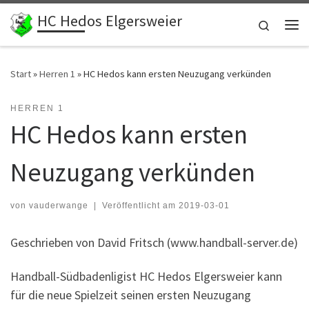
HC Hedos Elgersweier
Zum Inhalt springen
Search
Me
Start
»
Herren 1
»
HC Hedos kann ersten Neuzugang verkünden
HERREN 1
HC Hedos kann ersten
Neuzugang verkünden
von
vauderwange
|
Veröffentlicht am
2019-03-01
Geschrieben von David Fritsch (www.handball-server.de)
Handball-Südbadenligist HC Hedos Elgersweier kann
für die neue Spielzeit seinen ersten Neuzugang