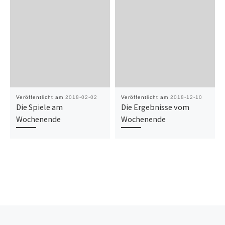
Veröffentlicht am
2018-02-02
Veröffentlicht am
2018-12-10
Die Spiele am
Die Ergebnisse vom
Wochenende
Wochenende
Beitragsnavigation
Vorheriger Beitrag