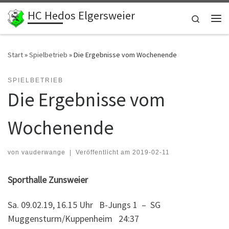
HC Hedos Elgersweier
Zum Inhalt springen
Search
Me
Start
»
Spielbetrieb
»
Die Ergebnisse vom Wochenende
SPIELBETRIEB
Die Ergebnisse vom
Wochenende
von
vauderwange
|
Veröffentlicht am
2019-02-11
Sporthalle Zunsweier
Sa. 09.02.19, 16.15 Uhr B-Jungs 1 – SG
Muggensturm/Kuppenheim 24:37