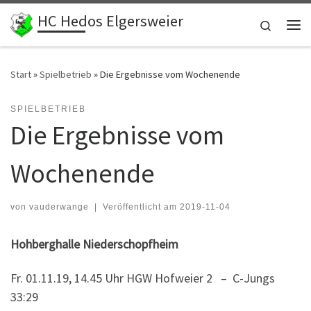
HC Hedos Elgersweier
Zum Inhalt springen
Search
Me
Start
»
Spielbetrieb
»
Die Ergebnisse vom Wochenende
SPIELBETRIEB
Die Ergebnisse vom
Wochenende
von
vauderwange
|
Veröffentlicht am
2019-11-04
Hohberghalle Niederschopfheim
Fr. 01.11.19, 14.45 Uhr HGW Hofweier 2 – C-Jungs
33:29