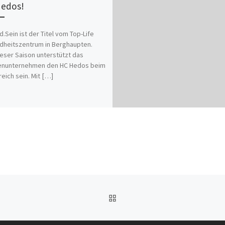
edos!
.Sein ist der Titel vom Top-Life
heitszentrum in Berghaupten.
ieser Saison unterstützt das
ienunternehmen den HC Hedos beim
reich sein. Mit […]
ZURÜCK ZUR BEITRAGSL