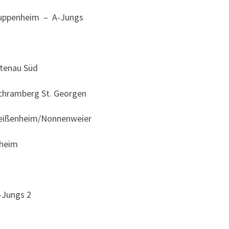
Kuppenheim – A-Jungs
rtenau Süd
Schramberg St. Georgen
Meißenheim/Nonnenweier
nheim
-Jungs 2