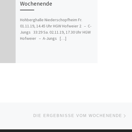
Wochenende
Hohberghalle Niederschopfheim Fr.
01.11.19, 14.45 Uhr HGW Hofweier 2 – C-
Jungs 33:29 Sa. 02.11.19, 17.30 Uhr HGW
Hofweier – A-Jungs […]
Nä
ISTE
DIE ERGEBNISSE VOM WOCHENENDE