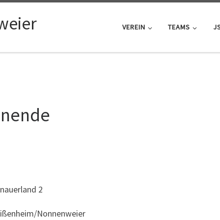
weier
VEREIN
TEAMS
J
enende
anauerland 2
Meißenheim/Nonnenweier