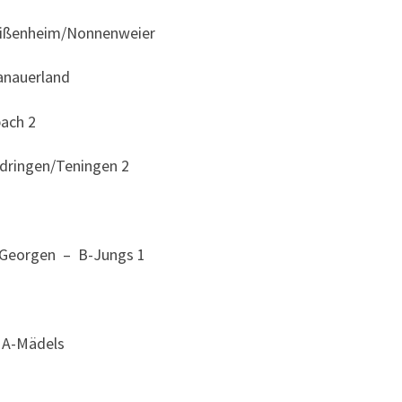
Meißenheim/Nonnenweier
anauerland
bach 2
ndringen/Teningen 2
t.Georgen – B-Jungs 1
 A-Mädels