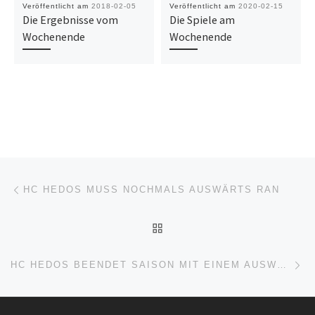
Veröffentlicht am
2018-02-05
Veröffentlicht am
2020-02-15
Die Ergebnisse vom
Die Spiele am
Wochenende
Wochenende
Beitragsnavigation
Vorheriger Beitrag
HC HEDOS MUSS NOCHMALS AUSWÄRTS RAN
ZURÜCK ZUR BEITRAGSL
Nä
HC HEDOS BEENDET SAISON MIT EINEM AUSWÄRTSSIEG