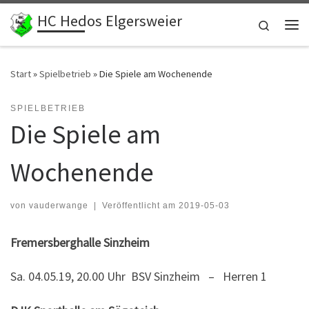
HC Hedos Elgersweier
Zum Inhalt springen
Search
Me
Start
»
Spielbetrieb
»
Die Spiele am Wochenende
SPIELBETRIEB
Die Spiele am
Wochenende
von
vauderwange
|
Veröffentlicht am
2019-05-03
Fremersberghalle Sinzheim
Sa. 04.05.19, 20.00 Uhr BSV Sinzheim – Herren 1