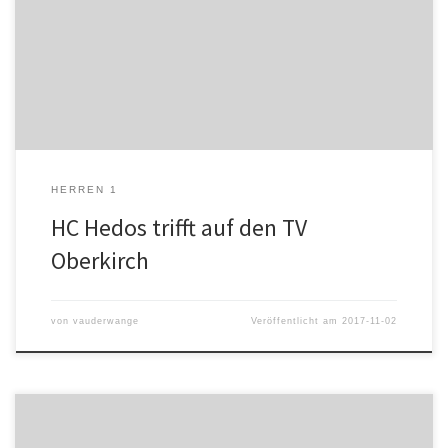
empfängt am Samstag (20 Uhr) den TV Oberkirch (11.Platz/4:8
Punkte) zum Lokalderby. Das Team von Trainer Daniel Kempf will
nach zuletzt zwei Begegnungen ohne Sieg in der heimischen
Otto-Kempf Sporthalle vor seinen Anhängern unbedingt zwei
Punkte […]
HERREN 1
HC Hedos trifft auf den TV
Oberkirch
von
vauderwange
Veröffentlicht am
2017-11-02