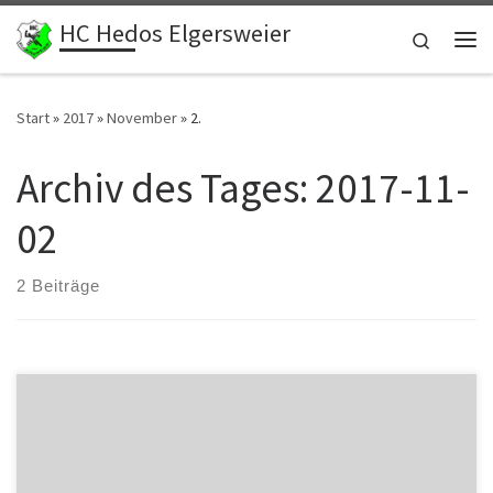
HC Hedos Elgersweier
Zum Inhalt springen
Search
Me
Start
»
2017
»
November
»
2.
Archiv des Tages:
2017-11-
02
2 Beiträge
Geschrieben von David Fritsch (www.handball-server.de) Handball-
Südbadenligist HC Hedos Elgersweier (7.Platz/6:8 Punkte)