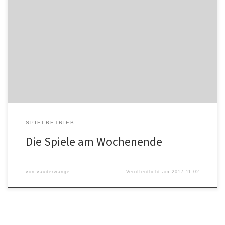
Otto-Kempf-Sporthalle Elgersweier Sa. 04.11.17 11:30 Uhr A-
Mädels – ASV Ottenhöfen Sa. 04.11.17 13:15 Uhr C-Jungs 1 –
SG Muggensturm/Kuppenheim Sa. 04.11.17 14:45 Uhr Herren 3 –
SG Gutach/Wolfach Sa. 04.11.17 16:30 Uhr Herren 2 – HTV
Meißenheim 2 Sa. 04.11.17 18:15 Uhr ElgOhls […]
SPIELBETRIEB
Die Spiele am Wochenende
von
vauderwange
Veröffentlicht am
2017-11-02