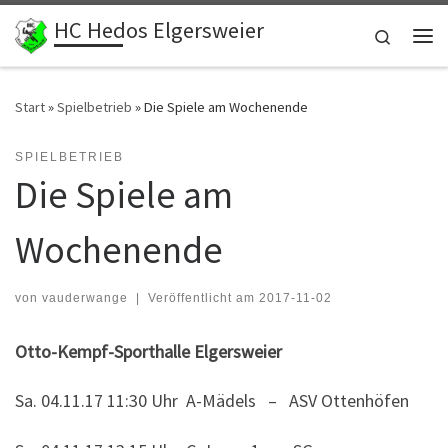
HC Hedos Elgersweier
Zum Inhalt springen
Search
Me
Start
»
Spielbetrieb
»
Die Spiele am Wochenende
SPIELBETRIEB
Die Spiele am
Wochenende
von
vauderwange
|
Veröffentlicht am
2017-11-02
Otto-Kempf-Sporthalle Elgersweier
Sa. 04.11.17 11:30 Uhr A-Mädels – ASV Ottenhöfen