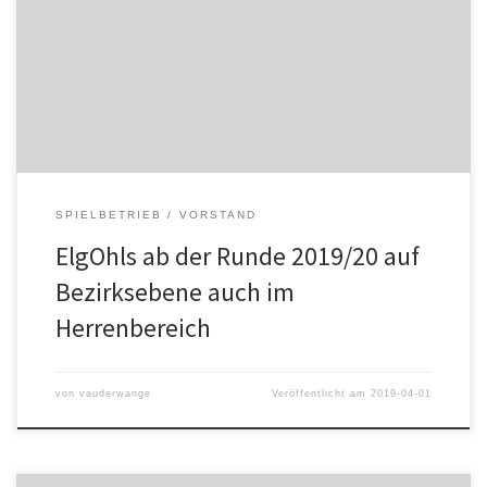
des HC Hedos Elgersweier zusammen in einer Spielgemeinschaft
Handball. In dieser Zeit sind tiefe Freundschaften nicht nur unten
den Mädels entstanden. Als „ElgOhls“ erspielten sie sich auch über
die Grenzen der Ortenau einen guten Namen. Der […]
SPIELBETRIEB
VORSTAND
ElgOhls ab der Runde 2019/20 auf
Bezirksebene auch im
Herrenbereich
von
vauderwange
Veröffentlicht am
2019-04-01