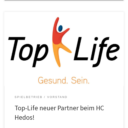
Gesund.Sein ist der Titel vom Top-Life Gesundheitszentrum in
Berghaupten. Seit dieser Saison unterstützt das
Familienunternehmen den HC Hedos beim erfolgreich sein. Mit
seinem umfangreichen Angebot aus Fitness- und Gerätetraining,
Physiotherapie, ambulanter Rehabilitation und einem großen
Wellnessbereich mit 5 Saunen ist das Top-Life nicht nur für die
Mannschaft, […]
SPIELBETRIEB
VORSTAND
Top-Life neuer Partner beim HC
Hedos!