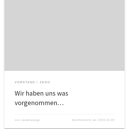
Hier der Bericht aus dem Offenburg Tageblatt.
VORSTAND
ZEGO
Wir haben uns was
vorgenommen…
von
vauderwange
Veröffentlicht am
2019-03-30