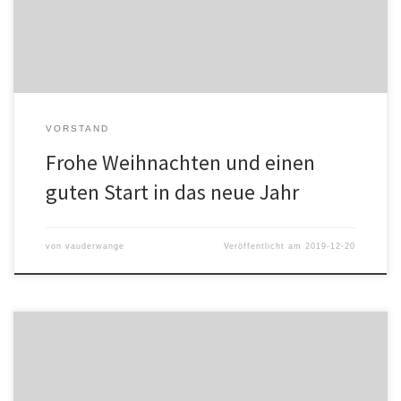
ein schönes, friedvolles und ruhiges Weihnachtsfest. Kommt […]
VORSTAND
Frohe Weihnachten und einen
guten Start in das neue Jahr
von
vauderwange
Veröffentlicht am
2019-12-20
Seit nunmehr 15 Saison spielen die Damen des SV Ohlsbach und