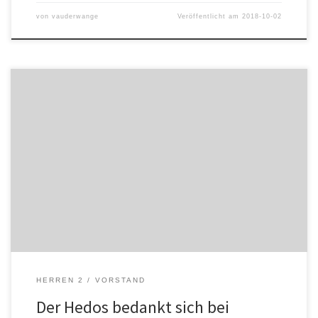
von
vauderwange
Veröffentlicht am
2018-10-02
Der Hedos und besonders die Herren II freuen sich über ihre
neuen Warmup-Shirts. Vielen Dank an Schäfer Kunststofftechnik für
die Unterstützung!
HERREN 2
VORSTAND
Der Hedos bedankt sich bei