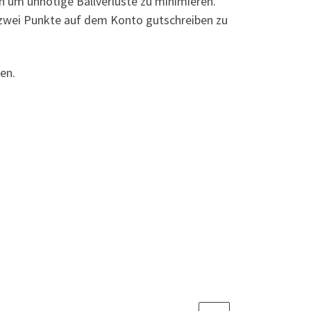
en um unnötige Ballverluste zu minimieren.
e zwei Punkte auf dem Konto gutschreiben zu
en.