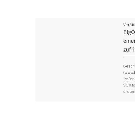
Veröff
ElgO
eine
zufr
Gesch
(www.h
trafen
SG Kap
ersten