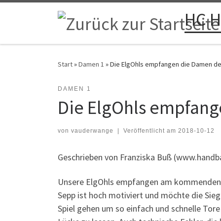
HC H
Zum Inhalt springen
Start
»
Damen 1
»
Die ElgOhls empfangen die Damen de
DAMEN 1
Die ElgOhls empfang
von
vauderwange
|
Veröffentlicht am
2018-10-12
Geschrieben von Franziska Buß (www.handbal
Unsere ElgOhls empfangen am kommenden So
Sepp ist hoch motiviert und möchte die Sieg
Spiel gehen um so einfach und schnelle Tore