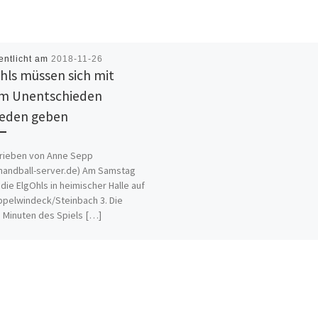
entlicht am
2018-11-26
hls müssen sich mit
m Unentschieden
ieden geben
rieben von Anne Sepp
andball-server.de) Am Samstag
 die ElgOhls in heimischer Halle auf
pelwindeck/Steinbach 3. Die
 Minuten des Spiels […]