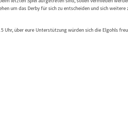
 beim letzten Spiel aufgetreten sind, sollen vermieden werd
gehen um das Derby für sich zu entscheiden und sich weiter
15 Uhr, über eure Unterstützung würden sich die Elgohls freu