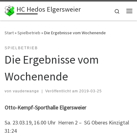
HC Hedos Elgersweier
Zum Inhalt springen
Search
Me
Start
»
Spielbetrieb
»
Die Ergebnisse vom Wochenende
SPIELBETRIEB
Die Ergebnisse vom
Wochenende
von
vauderwange
|
Veröffentlicht am
2019-03-25
Otto-Kempf-Sporthalle Elgersweier
Sa. 23.03.19, 16.00 Uhr Herren 2 – SG Oberes Kinzigtal
31:24