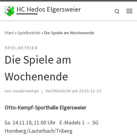
HC Hedos Elgersweier
Zum Inhalt springen
Search
Me
Start
»
Spielbetrieb
»
Die Spiele am Wochenende
SPIELBETRIEB
Die Spiele am
Wochenende
von
vauderwange
|
Veröffentlicht am
2018-11-22
Otto-Kempf-Sporthalle Elgersweier
Sa. 24.11.18, 11.00 Uhr E-Mädels 1 – SG
Hornberg/Lauterbach/Triberg