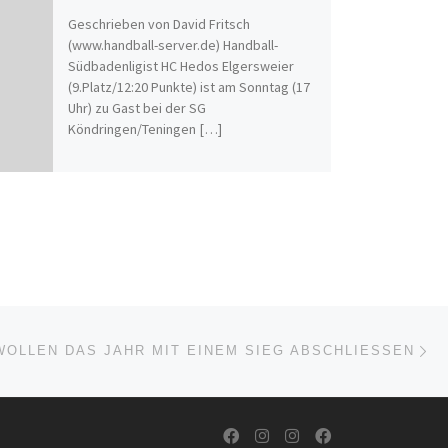
Geschrieben von David Fritsch
(www.handball-server.de) Handball-
Südbadenligist HC Hedos Elgersweier
(9.Platz/12:20 Punkte) ist am Sonntag (17
Uhr) zu Gast bei der SG
Köndringen/Teningen […]
Nä
ISTE
OLLEN DAS JAHR MIT EINEM SIEG ABSCHLIESSEN