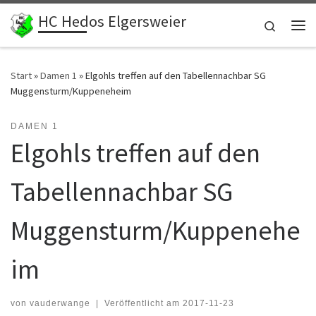
HC Hedos Elgersweier
Zum Inhalt springen
Search
Me
Start
»
Damen 1
»
Elgohls treffen auf den Tabellennachbar SG
Muggensturm/Kuppeneheim
DAMEN 1
Elgohls treffen auf den
Tabellennachbar SG
Muggensturm/Kuppenehe
im
von
vauderwange
|
Veröffentlicht am
2017-11-23