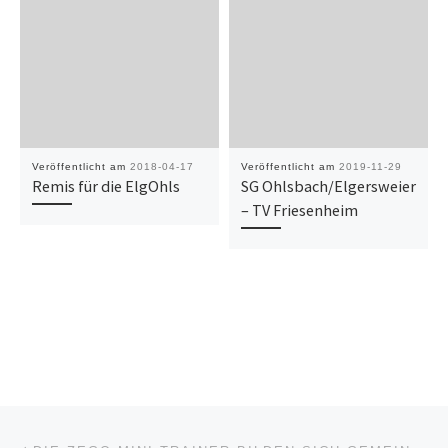
Veröffentlicht am
2018-04-17
Veröffentlicht am
2019-11-29
Remis für die ElgOhls
SG Ohlsbach/Elgersweier
– TV Friesenheim
Beitragsnavigation
Vorheriger Beitrag