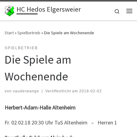
HC Hedos Elgersweier
Zum Inhalt springen
Search
Me
Start
»
Spielbetrieb
»
Die Spiele am Wochenende
SPIELBETRIEB
Die Spiele am
Wochenende
von
vauderwange
|
Veröffentlicht am
2018-02-02
Herbert-Adam-Halle Altenheim
Fr. 02.02.18 20:30 Uhr TuS Altenheim – Herren 1