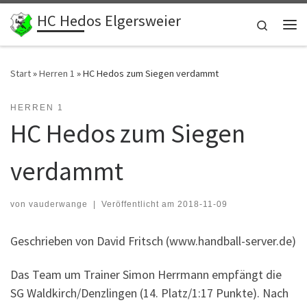
HC Hedos Elgersweier
Zum Inhalt springen
Search
Me
Start
»
Herren 1
»
HC Hedos zum Siegen verdammt
HERREN 1
HC Hedos zum Siegen
verdammt
von
vauderwange
|
Veröffentlicht am
2018-11-09
Geschrieben von David Fritsch (www.handball-server.de)
Das Team um Trainer Simon Herrmann empfängt die
SG Waldkirch/Denzlingen (14. Platz/1:17 Punkte). Nach