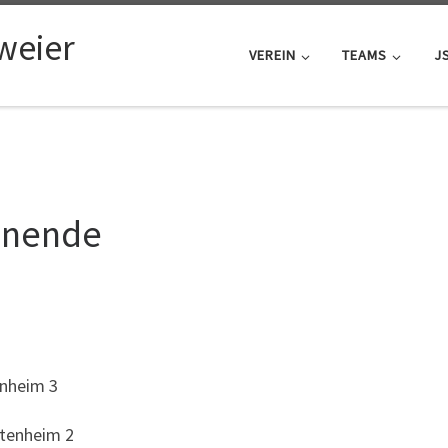
weier
VEREIN
TEAMS
J
enende
enheim 3
ltenheim 2