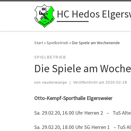
Zum Inhalt springen
HC Hedos Elgers
Start
»
Spielbetrieb
»
Die Spiele am Wochenende
SPIELBETRIEB
Die Spiele am Woch
von
vauderwange
|
Veröffentlicht am
2020-02-28
Otto-Kempf-Sporthalle Elgersweier
Sa. 29.02.20, 16.00 Uhr Herren 2 – TuS Alt
Sa. 29.02.20, 18.00 Uhr SG Herren 1 – TuS A