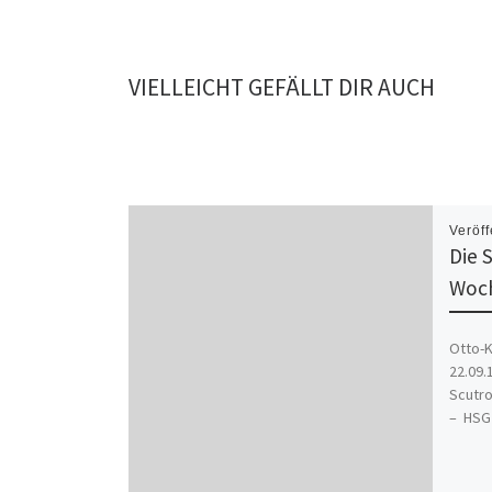
VIELLEICHT GEFÄLLT DIR AUCH
Veröff
Die 
Woc
Otto-K
22.09.
Scutro
– HSG 