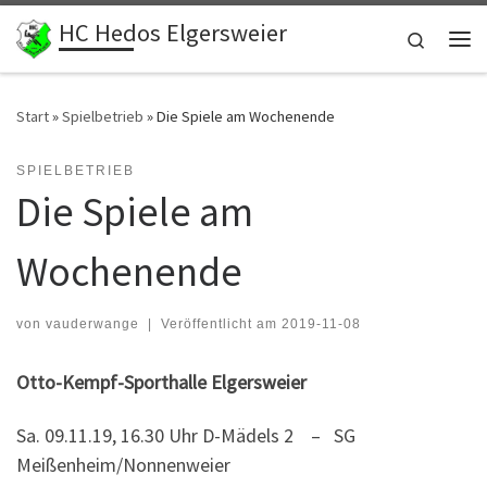
HC Hedos Elgersweier
Zum Inhalt springen
Search
Me
Start
»
Spielbetrieb
»
Die Spiele am Wochenende
SPIELBETRIEB
Die Spiele am
Wochenende
von
vauderwange
|
Veröffentlicht am
2019-11-08
Otto-Kempf-Sporthalle Elgersweier
Sa. 09.11.19, 16.30 Uhr D-Mädels 2 – SG
Meißenheim/Nonnenweier