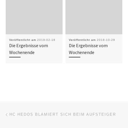
Veröffentlicht am
2019-02-18
Veröffentlicht am
2018-10-29
Die Ergebnisse vom
Die Ergebnisse vom
Wochenende
Wochenende
Beitragsnavigation
Vorheriger Beitrag
HC HEDOS BLAMIERT SICH BEIM AUFSTEIGER