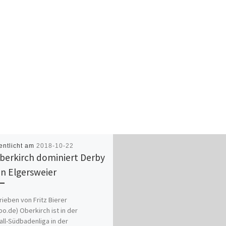
entlicht am
2018-10-22
berkirch dominiert Derby
n Elgersweier
ieben von Fritz Bierer
o.de) Oberkirch ist in der
ll-Südbadenliga in der