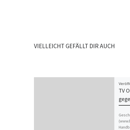
VIELLEICHT GEFÄLLT DIR AUCH
Veröff
TV O
gege
Geschr
(www.b
Handba