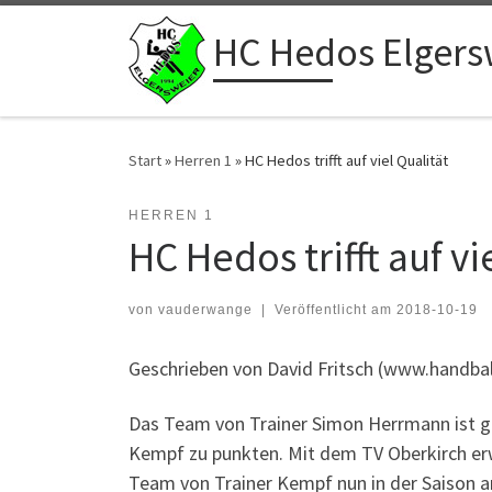
Zum Inhalt springen
HC Hedos Elgers
Start
»
Herren 1
»
HC Hedos trifft auf viel Qualität
HERREN 1
HC Hedos trifft auf vi
von
vauderwange
|
Veröffentlicht am
2018-10-19
Geschrieben von David Fritsch (www.handbal
Das Team von Trainer Simon Herrmann ist g
Kempf zu punkten. Mit dem TV Oberkirch erw
Team von Trainer Kempf nun in der Saison a