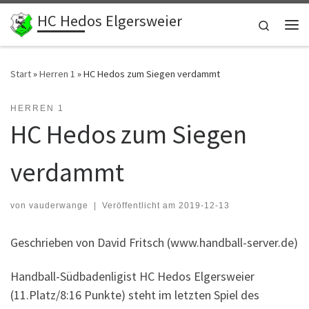
HC Hedos Elgersweier
Zum Inhalt springen
Search
Me
Start
»
Herren 1
»
HC Hedos zum Siegen verdammt
HERREN 1
HC Hedos zum Siegen
verdammt
von
vauderwange
|
Veröffentlicht am
2019-12-13
Geschrieben von David Fritsch (www.handball-server.de)
Handball-Südbadenligist HC Hedos Elgersweier
(11.Platz/8:16 Punkte) steht im letzten Spiel des