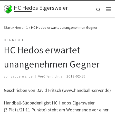
HC Hedos Elgersweier
Zum Inhalt springen
Search
Me
Start
»
Herren 1
»
HC Hedos erwartet unangenehmen Gegner
HERREN 1
HC Hedos erwartet
unangenehmen Gegner
von
vauderwange
|
Veröffentlicht am
2019-02-15
Geschrieben von David Fritsch (www.handball-server.de)
Handball-Südbadenligist HC Hedos Elgersweier
(3.Platz/21:11 Punkte) steht am Wochenende vor einer