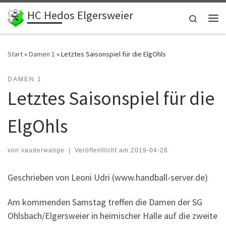
HC Hedos Elgersweier
Zum Inhalt springen
Search
Me
Start
»
Damen 1
»
Letztes Saisonspiel für die ElgOhls
DAMEN 1
Letztes Saisonspiel für die
ElgOhls
von
vauderwange
|
Veröffentlicht am
2019-04-26
Geschrieben von Leoni Udri (www.handball-server.de)
Am kommenden Samstag treffen die Damen der SG
Ohlsbach/Elgersweier in heimischer Halle auf die zweite