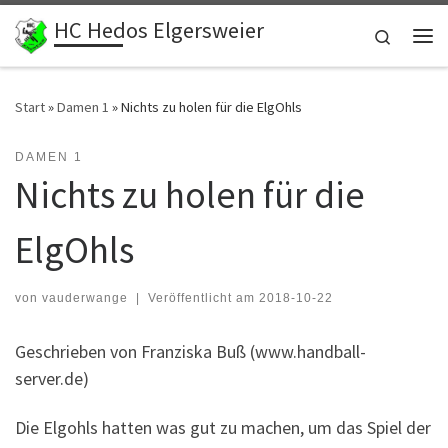
HC Hedos Elgersweier
Zum Inhalt springen
Search
Me
Start
»
Damen 1
»
Nichts zu holen für die ElgOhls
DAMEN 1
Nichts zu holen für die
ElgOhls
von
vauderwange
|
Veröffentlicht am
2018-10-22
Geschrieben von Franziska Buß (www.handball-
server.de)
Die Elgohls hatten was gut zu machen, um das Spiel der