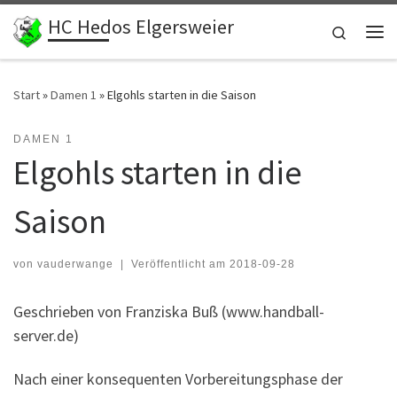
HC Hedos Elgersweier
Zum Inhalt springen
Search
Me
Start
»
Damen 1
»
Elgohls starten in die Saison
DAMEN 1
Elgohls starten in die
Saison
von
vauderwange
|
Veröffentlicht am
2018-09-28
Geschrieben von Franziska Buß (www.handball-
server.de)
Nach einer konsequenten Vorbereitungsphase der